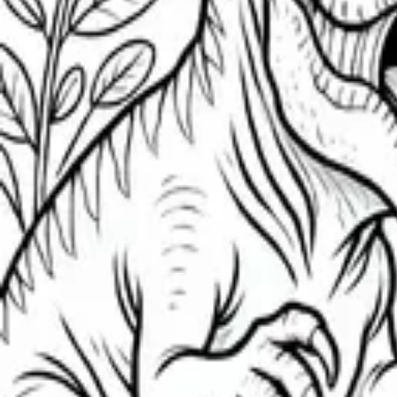
Página para Colorear de Parasaurolophus
Página para colorear de spinosaurus
Página para Colorear de Dinosaurio Allosaurus
Dinosaurio Diplodocus Tierno para Colorear
Dinosaurio juguetón para colorear
Pequeño Ankylosaurus Construyendo Castillo para Colorear
Dinosaurio Tierno para Colorear
Dinosaurio sonriente para colorear
Dinosaurio Bebé Para Colorear
Brachiosaurus y Gato para Colorear
Pterodáctilo Volando Sobre Volcán para Colorear
Página para Colorear de Velociraptor Dinosaurio